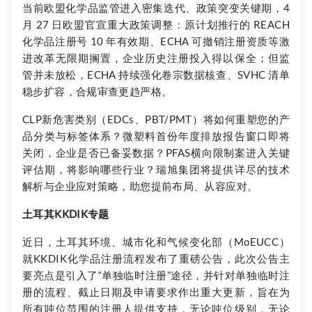
当前欧盟化学品监管进入密集迭代、政策突变关键期，4
月 27 日欧盟官宣重大政策调整：原计划推行的 REACH
化学品注册号 10 年有效期、ECHA 可撤销注册资质等激
进改革无限期搁置，企业历史注册投入得以保全；但监
管并未放松，ECHA 持续强化卷宗数据核查、SVHC 清单
稳步扩容，合规审查更趋严格。
CLP新危害类别（EDCs、PBT/PMT）将如何重塑您的产
品分类与标签体系？微塑料首份年度排放报告窗口即将
关闭，企业是否已备妥数据？PFAS横向限制案进入关键
评估期，将影响哪些行业？瑞旭集团将提供详尽的技术
解析与企业应对策略，助您提前布局、从容应对。
土耳其KKDIK专题
近日，土耳其环境、城市化和气候变化部（MoEUCC）
就KKDIK化学品注册流程发布了重磅公告，此次公告主
要亮点是引入了“单独临时注册”途径，并针对单独临时注
册的流程、截止日期及申请要求作出重大更新，旨在为
所有吨位范围的注册人提供支持，无论吨位级别，无论