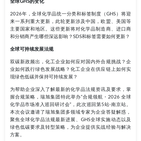
全球GHS的变化
2026年，全球化学品统一分类和标签制度（GHS）将迎
来一系列重大更新，此轮更新涉及中国，欧盟、美国等
主要国家和地区。这些更新将对化学品制造商、进口商
和分销商产生哪些深远影响？SDS和标签需要如何更新？
全球可持续发展法规
双碳新政频出，化工企业如何应对国内外合规挑战？企
业如何践行绿色发展战略？化工企业在供应链上如何实
现绿色低碳并保持可持续发展？
为帮助企业深入了解最新的化学品法规资讯及要求，掌
握合规策略，瑞旭集团特此举办“合规领航・2026 全球
化学品市场准入巡回研讨会”，此次巡回第5站-南京站。
本次会议邀请了瑞旭集团多领域专家为企业答疑解惑，
聚焦全球化学品法规最新进展、GHS全球实施动态以及
绿色低碳要求及转型策略，为企业提供实战经验与解决
方案。