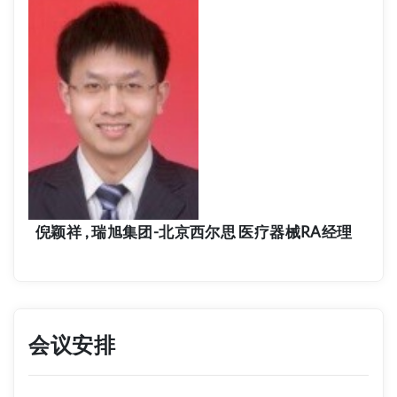
倪颖祥 , 瑞旭集团-北京西尔思 医疗器械RA经理
会议安排