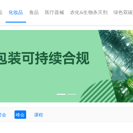
品
化妆品
食品
医疗器械
农化&生物杀灭剂
绿色双碳
讨会
峰会
课程